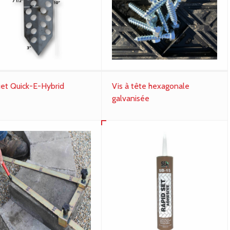
uet Quick-E-Hybrid
Vis à tête hexagonale
galvanisée