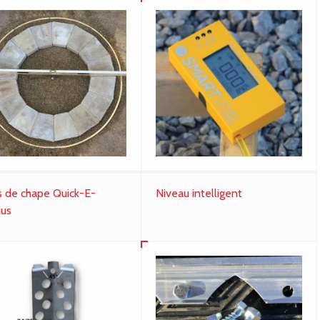
s de chape Quick-E-
Niveau intelligent
ius