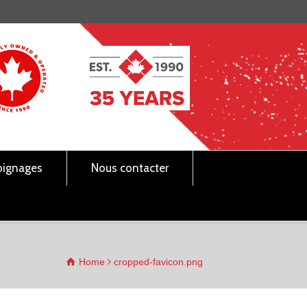
ignages
Nous contacter
Home
cropped-favicon.png