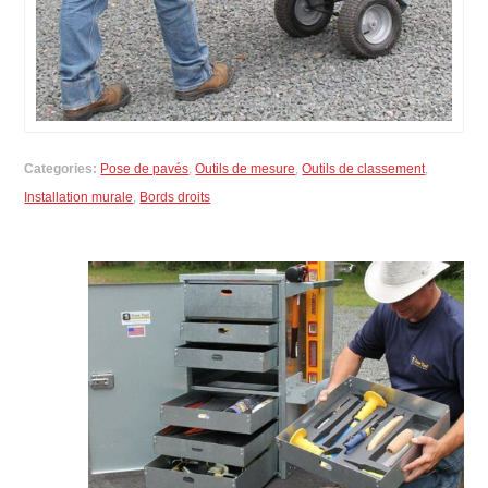
Categories:
Pose de pavés
,
Outils de mesure
,
Outils de classement
,
Installation murale
,
Bords droits